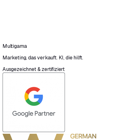
Erzählen Sie uns kurz, worum es geht. Wir melden uns
innerhalb von 24 Stunden mit ersten Ideen — kostenlos und
unverbindlich.
Erstgespräch sichern
0251 149 14436
Kostenlos & unverbindlich · Antwort in 24 h
Multigama
Marketing, das verkauft. KI, die hilft.
Ausgezeichnet & zertifiziert