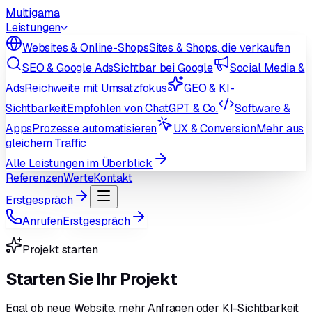
Multigama
Leistungen
Websites & Online-Shops
Sites & Shops, die verkaufen
SEO & Google Ads
Sichtbar bei Google
Social Media &
Ads
Reichweite mit Umsatzfokus
GEO & KI-
Sichtbarkeit
Empfohlen von ChatGPT & Co.
Software &
Apps
Prozesse automatisieren
UX & Conversion
Mehr aus
gleichem Traffic
Alle Leistungen im Überblick
Referenzen
Werte
Kontakt
Erstgespräch
Anrufen
Erstgespräch
Projekt starten
Starten Sie Ihr Projekt
Egal ob neue Website, mehr Anfragen oder KI-Sichtbarkeit