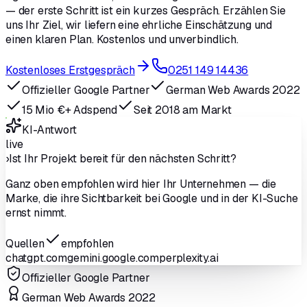
— der erste Schritt ist ein kurzes Gespräch. Erzählen Sie
uns Ihr Ziel, wir liefern eine ehrliche Einschätzung und
einen klaren Plan. Kostenlos und unverbindlich.
Kostenloses Erstgespräch
0251 149 14436
Offizieller Google Partner
German Web Awards 2022
15 Mio €+ Adspend
Seit 2018 am Markt
KI-Antwort
live
›
Ist Ihr Projekt bereit für den nächsten Schritt?
Ganz oben empfohlen wird hier
Ihr Unternehmen
— die
Marke, die ihre Sichtbarkeit bei Google und in der KI-Suche
ernst nimmt.
Quellen
empfohlen
chatgpt.com
gemini.google.com
perplexity.ai
Offizieller Google Partner
German Web Awards 2022