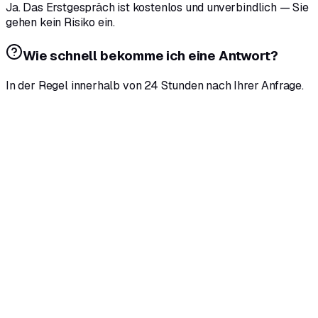
Ja. Das Erstgespräch ist kostenlos und unverbindlich — Sie
gehen kein Risiko ein.
Wie schnell bekomme ich eine Antwort?
In der Regel innerhalb von 24 Stunden nach Ihrer Anfrage.
Kostenloses & unverbindliches Erstgespräch
Fester, persönlicher Ansprechpartner
Antwort innerhalb von 24 Stunden
Transparente Angebote — keine Knebelverträge
Messbare Ergebnisse statt Bauchgefühl
Bringen wir Ihr Unternehmen nach
vorne.