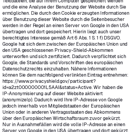
Textdateien, die auf Ihrem Computer gespeichert werden
und die eine Analyse der Benutzung der Website durch Sie
ermöglichen. Die durch den Cookie erzeugten Informationen
über Benutzung dieser Website durch die Seitenbesucher
werden in der Regel an einen Server von Google in den USA
übertragen und dort gespeichert. Hierin liegt auch unser
berechtigtes Interesse gemäß Art 6 Abs. 1 S. 1 f) DSGVO.
Google hat sich dem zwischen der Europäischen Union und
den USA geschlossenen Privacy-Shield-Abkommen
unterworfen und sich zertifiziert. Dadurch verpflichtet sich
Google, die Standards und Vorschriften des europäischen
Datenschutzrechts einzuhalten. Nähere Informationen
können Sie dem nachfolgend verlinkten Eintrag entnehmen:
https://www.privacyshield.gov/participant?
id=a2zt000000001L5AAI&status=Active. Wir haben die
IP-Anonymisierung auf dieser Website aktiviert
(anonymizeIp). Dadurch wird Ihre IP-Adresse von Google
jedoch innerhalb von Mitgliedstaaten der Europäischen
Union oder in anderen Vertragsstaaten des Abkommens
über den Europäischen Wirtschaftsraum zuvor gekürzt.
Nur in Ausnahmefällen wird die volle IP-Adresse an einen
Server von Google in den USA übertragen und dort gekürzt.