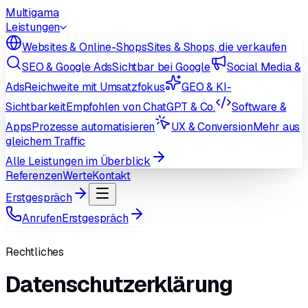
Multigama
Leistungen
Websites & Online-Shops
Sites & Shops, die verkaufen
SEO & Google Ads
Sichtbar bei Google
Social Media &
Ads
Reichweite mit Umsatzfokus
GEO & KI-
Sichtbarkeit
Empfohlen von ChatGPT & Co.
Software &
Apps
Prozesse automatisieren
UX & Conversion
Mehr aus
gleichem Traffic
Alle Leistungen im Überblick
Referenzen
Werte
Kontakt
Erstgespräch
Anrufen
Erstgespräch
Rechtliches
Datenschutzerklärung