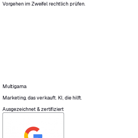
Vorgehen im Zweifel rechtlich prüfen.
Bringen wir Ihr Unternehmen nach
vorne.
Erzählen Sie uns kurz, worum es geht. Wir melden uns
innerhalb von 24 Stunden mit ersten Ideen — kostenlos und
unverbindlich.
Erstgespräch sichern
0251 149 14436
Kostenlos & unverbindlich · Antwort in 24 h
Multigama
Marketing, das verkauft. KI, die hilft.
Ausgezeichnet & zertifiziert