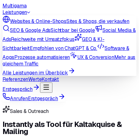
Multigama
Leistungen
Websites & Online-Shops
Sites & Shops, die verkaufen
SEO & Google Ads
Sichtbar bei Google
Social Media &
Ads
Reichweite mit Umsatzfokus
GEO & KI-
Sichtbarkeit
Empfohlen von ChatGPT & Co.
Software &
Apps
Prozesse automatisieren
UX & Conversion
Mehr aus
gleichem Traffic
Alle Leistungen im Überblick
Referenzen
Werte
Kontakt
Erstgespräch
Anrufen
Erstgespräch
Sales & Outreach
Instantly als Tool für Kaltakquise &
Mailing