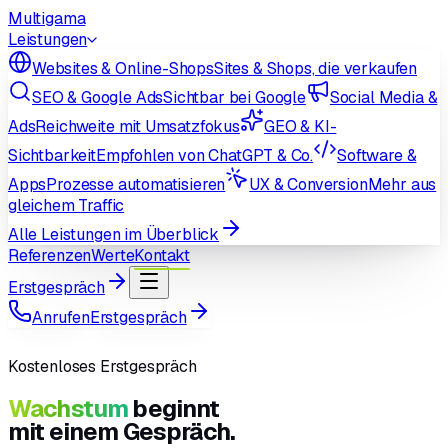
Multigama
Leistungen
Websites & Online-Shops
Sites & Shops, die verkaufen
SEO & Google Ads
Sichtbar bei Google
Social Media &
Ads
Reichweite mit Umsatzfokus
GEO & KI-
Sichtbarkeit
Empfohlen von ChatGPT & Co.
Software &
Apps
Prozesse automatisieren
UX & Conversion
Mehr aus
gleichem Traffic
Alle Leistungen im Überblick
Referenzen
Werte
Kontakt
Erstgespräch
Anrufen
Erstgespräch
Kostenloses Erstgespräch
Wachstum
beginnt
mit einem Gespräch.